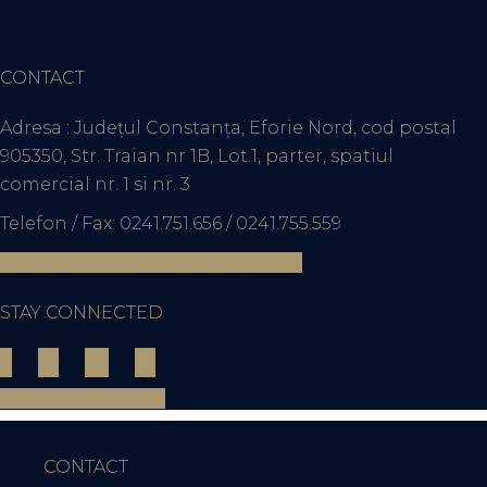
CONTACT
Adresa : Județul Constanța, Eforie Nord, cod postal
905350, Str. Traian nr 1B, Lot.1, parter, spatiul
comercial nr. 1 si nr. 3
Telefon / Fax: 0241.751.656 / 0241.755.559
Email: office@thrmareaneagra.ro
STAY CONNECTED
COVID-19 UPDATES
CONTACT