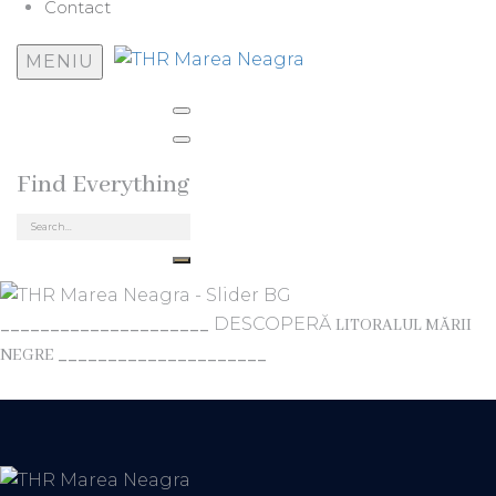
Contact
MENIU
Find Everything
_____________________
DESCOPERĂ
LITORALUL MĂRII
_____________________
NEGRE